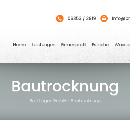
06353 / 3919
info@br
Home
Leistungen
Firmenprofil
Estriche
Wasse
Bautrocknung
Brettinger GmbH
>
Bautrocknung